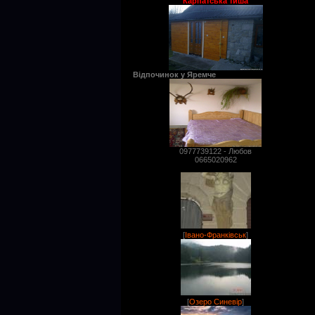
"Карпатська тиша"
Відпочинок у Яремче
0977739122 - Любов
0665020962
[
Івано-Франківськ
]
[
Озеро Синевір
]