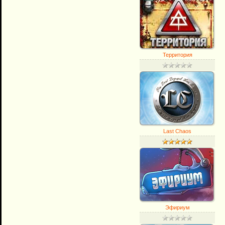
Территория
Last Chaos
Эфириум