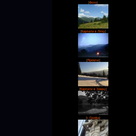
[
Фото
]
[
Карпати в Літку
]
[
Яремче
]
[
Карпати в Зимку
]
[
г. Грофа
]