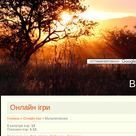
В
Онлайн ігри
Головна
»
Онлайн ігри
» Мультиплеєрні
В категорії ігор
:
13
Показано ігор
:
1-13