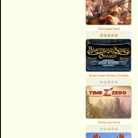
Троецарствие
Властелин Колец Онлайн
Точка отсчета