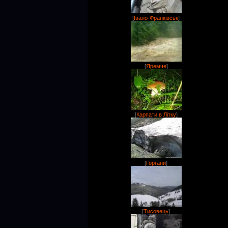
[
Івано-Франківськ
]
[
Яремче
]
[
Карпати в Літку
]
[
Горгани
]
[
Тисовець
]