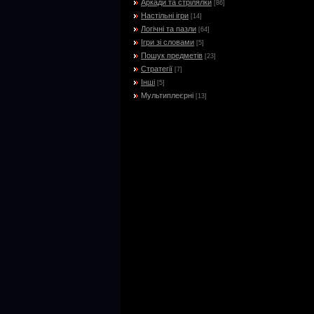
Аркади та стрілялки
[86]
Настільні ігри
[14]
Логічні та пазли
[64]
Ігри зі словами
[5]
Пошук предметів
[23]
Стратегії
[7]
Інші
[5]
Мультиплеєрні
[13]